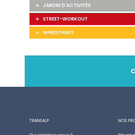
JARDIN D'ACTIVITÉS
STREET-WORKOUT
WHEELPARKS
C
TRANSALP
NOS PR
Qui sommes-nous ?
Structur