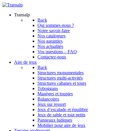
Transalp
Back
Qui sommes-nous ?
Notre savoir-faire
Nos catalogues
Nos garanties
Nos actualités
Vos questions – FAQ
Contactez-nous
Aire de jeux
Back
Structures monumentales
Structures multi-activités
Structures cabanes et tours
Toboggans
Manèges et toupies
Balançoires
Jeux sur ressort
Jeux d’escalade et équilibre
Jeux de sable et tout petits
Panneaux ludiques
Mobilier pour aire de jeux
Terrains multisports