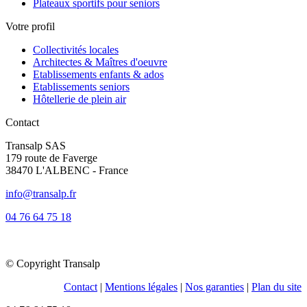
Plateaux sportifs pour seniors
Votre profil
Collectivités locales
Architectes & Maîtres d'oeuvre
Etablissements enfants & ados
Etablissements seniors
Hôtellerie de plein air
Contact
Transalp SAS
179 route de Faverge
38470 L'ALBENC - France
info@transalp.fr
04 76 64 75 18
© Copyright Transalp
Contact
|
Mentions légales
|
Nos garanties
|
Plan du site