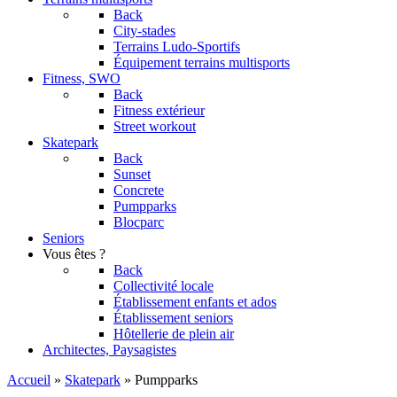
Back
City-stades
Terrains Ludo-Sportifs
Équipement terrains multisports
Fitness, SWO
Back
Fitness extérieur
Street workout
Skatepark
Back
Sunset
Concrete
Pumpparks
Blocparc
Seniors
Vous êtes ?
Back
Collectivité locale
Établissement enfants et ados
Établissement seniors
Hôtellerie de plein air
Architectes, Paysagistes
Accueil
»
Skatepark
»
Pumpparks