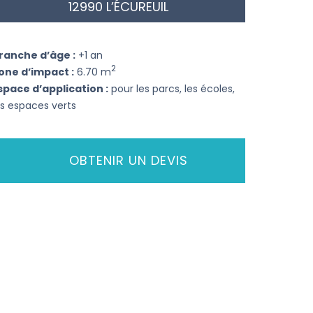
12990 L’ÉCUREUIL
ranche d’âge :
+1 an
2
one d’impact :
6.70 m
space d’application :
pour les parcs, les écoles,
es espaces verts
OBTENIR UN DEVIS