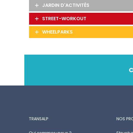
JARDIN D'ACTIVITÉS
STREET-WORKOUT
WHEELPARKS
C
TRANSALP
NOS PR
Qui sommes-nous ?
Structur