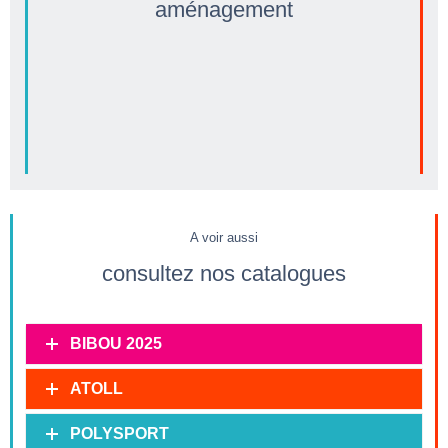
aménagement
STRUCTURES MONUMENTALES
MOBILIER AIRE DE JEUX
PANNEAUX LUDIQUES
JEUX DE SABLE
ESCALADE & ÉQUILIBRE
JEUX SUR RESSORT
BALANÇOIRES
MANÈGES
TOBOGGANS
CABANES ET TOURS
STRUCTURES MULTI-ACTIVITÉS
A voir aussi
consultez nos catalogues
BIBOU 2025
ATOLL
POLYSPORT