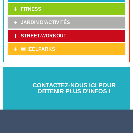
FITNESS
JARDIN D'ACTIVITÉS
STREET-WORKOUT
WHEELPARKS
CONTACTEZ-NOUS ICI POUR
OBTENIR PLUS D’INFOS !