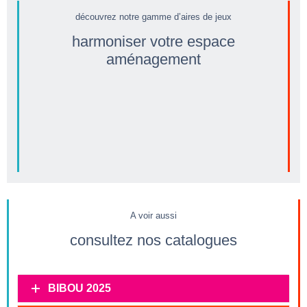
découvrez notre gamme d’aires de jeux
harmoniser votre espace
aménagement
STRUCTURES MONUMENTALES
MOBILIER AIRE DE JEUX
PANNEAUX LUDIQUES
JEUX DE SABLE
ESCALADE & ÉQUILIBRE
JEUX SUR RESSORT
BALANÇOIRES
MANÈGES
TOBOGGANS
CABANES ET TOURS
STRUCTURES MULTI-ACTIVITÉS
A voir aussi
consultez nos catalogues
BIBOU 2025