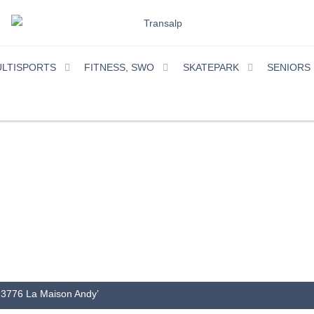
ULTISPORTS
FITNESS, SWO
SKATEPARK
SENIORS
»
3776 La Maison Andy’