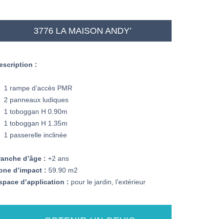
3776 LA MAISON ANDY’
escription :
1 rampe d’accès PMR
2 panneaux ludiques
1 toboggan H 0.90m
1 toboggan H 1.35m
1 passerelle inclinée
ranche d’âge :
+2 ans
one d’impact :
59.90 m2
space d’application :
pour le jardin, l’extérieur