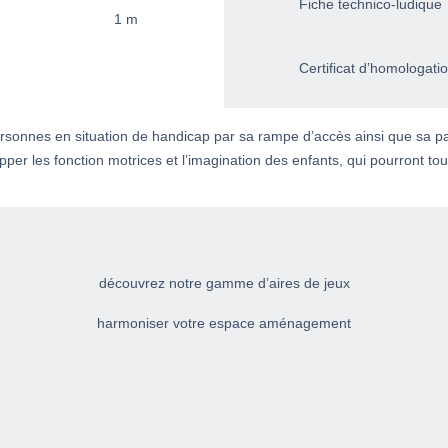
Fiche technico-ludique
1 m
Certificat d’homologati
ersonnes en situation de handicap par sa rampe d’accès ainsi que sa p
pper les fonction motrices et l’imagination des enfants, qui pourront to
découvrez notre gamme d’aires de jeux
harmoniser votre espace aménagement
STRUCTURES MONUMENTALES
MOBILIER AIRE DE JEUX
PANNEAUX LUDIQUES
JEUX DE SABLE
ESCALADE & ÉQUILIBRE
JEUX SUR RESSORT