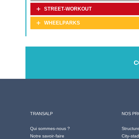
STREET-WORKOUT
WHEELPARKS
C
TRANSALP
NOS PR
Qui sommes-nous ?
Structur
Notre savoir-faire
City-sta