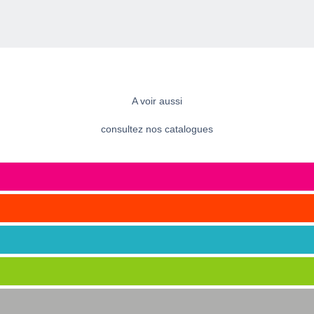
BALANÇOIRES
MANÈGES
TOBOGGANS
CABANES ET TOURS
STRUCTURES MULTI-ACTIVITÉS
A voir aussi
consultez nos catalogues