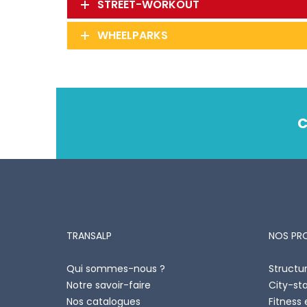
STREET-WORKOUT
WHEELPARKS
C
TRANSALP
NOS PR
Qui sommes-nous ?
Structur
Notre savoir-faire
City-st
Nos catalogues
Fitness 