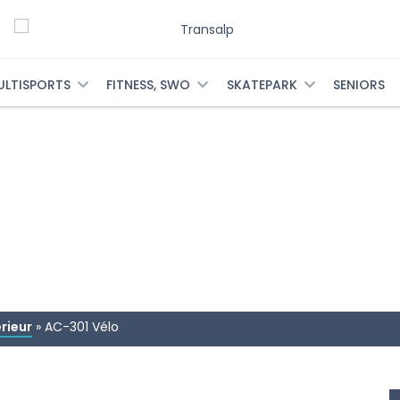
ULTISPORTS
FITNESS, SWO
SKATEPARK
SENIORS
rieur
»
AC-301 Vélo