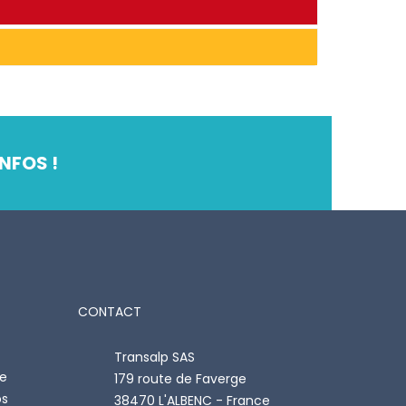
NFOS !
CONTACT
Transalp SAS
re
179 route de Faverge
os
38470 L'ALBENC - France