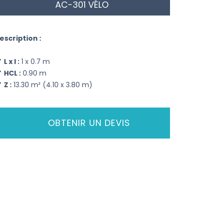
AC-301 VÉLO
escription :
L x l :
1 x 0.7 m
HCL :
0.90 m
Z :
13.30 m² (4.10 x 3.80 m)
OBTENIR UN DEVIS