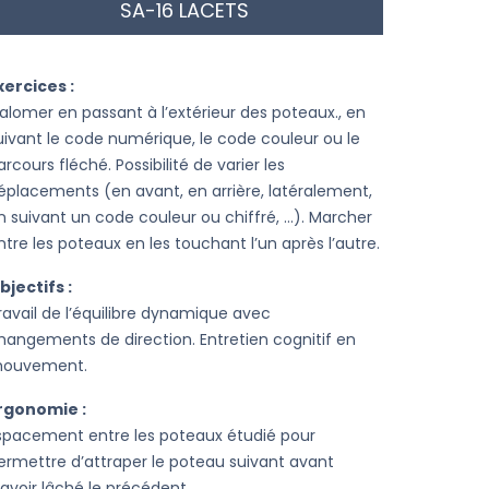
SA-16 LACETS
xercices :
lalomer en passant à l’extérieur des poteaux., en
uivant le code numérique, le code couleur ou le
arcours fléché. Possibilité de varier les
éplacements (en avant, en arrière, latéralement,
n suivant un code couleur ou chiffré, …). Marcher
ntre les poteaux en les touchant l’un après l’autre.
bjectifs :
ravail de l’équilibre dynamique avec
hangements de direction. Entretien cognitif en
ouvement.
rgonomie :
spacement entre les poteaux étudié pour
ermettre d’attraper le poteau suivant avant
’avoir lâché le précédent.