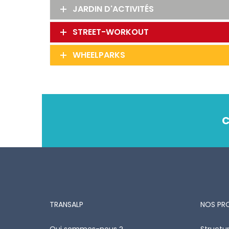
JARDIN D'ACTIVITÉS
STREET-WORKOUT
WHEELPARKS
C
TRANSALP
NOS PR
Qui sommes-nous ?
Structur