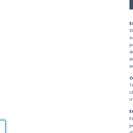
E
S
s
p
d
e
e
O
T
c
m
E
E
p
d