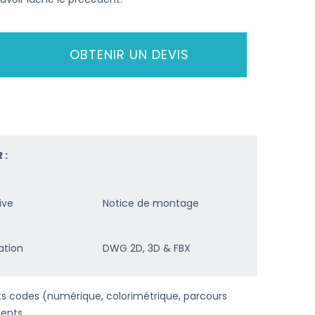
OBTENIR UN DEVIS
 :
ive
Notice de montage
ation
DWG 2D, 3D & FBX
ents codes (numérique, colorimétrique, parcours
ents.