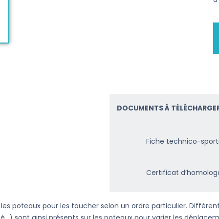
DOCUMENTS À TÉLÉCHARGER
Fiche technico-sport
Certificat d’homolog
les poteaux pour les toucher selon un ordre particulier. Différ
é…) sont ainsi présents sur les poteaux pour varier les déplacem