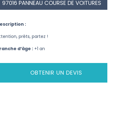
97016 PANNEAU COURSE DE VOITURES
escription :
ttention, prêts, partez !
ranche d’âge :
+1 an
OBTENIR UN DEVIS