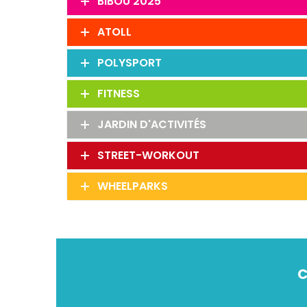
BIBOU 2025
ATOLL
POLYSPORT
FITNESS
JARDIN D'ACTIVITÉS
STREET-WORKOUT
WHEELPARKS
C