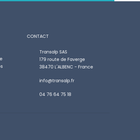
CONTACT
Transalp SAS
re
179 route de Faverge
os
38470 L'ALBENC - France
info@transalp.fr
04 76 64 75 18