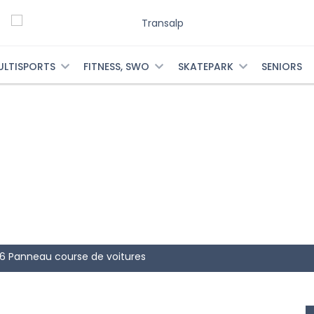
ULTISPORTS
FITNESS, SWO
SKATEPARK
SENIORS
6 Panneau course de voitures